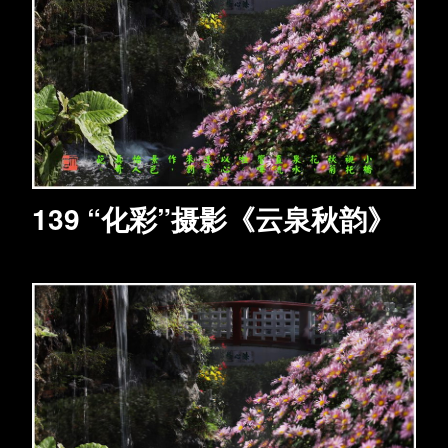
139 “化彩”摄影《云泉秋韵》