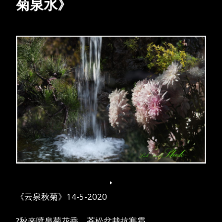
菊泉水》
《云泉秋菊》14-5-2020
?秋来喷泉菊花香，苍松盆栽抗寒霜。