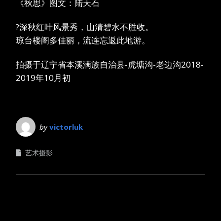
《秋思》图文：陆天石
?深秋红叶风景秀，山清碧水不胜收。
琼台楼阁多佳丽，流连忘返此地游。
拍摄于辽宁省本溪满族自治县-虎塘沟-老边沟2018-
2019年10月初
by
victorluk
艺术摄影