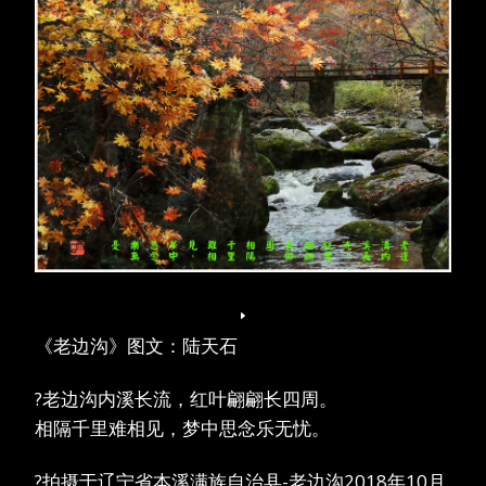
《老边沟》图文：陆天石
?老边沟内溪长流，红叶翩翩长四周。
相隔千里难相见，梦中思念乐无忧。
?拍摄于辽宁省本溪满族自治县-老边沟2018年10月