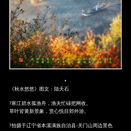
《秋水悠悠》图文：陆天石
?寒江碧水孤渔舟，渔夫忙碌把网收。
草叶皆黄新景象，赏心悦目郊外游。
?拍摄于辽宁省本溪满族自治县-关门山周边景色