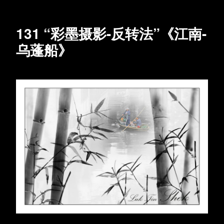
131 “彩墨摄影-反转法”《江南-
乌蓬船》