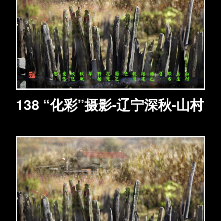
138 “化彩”摄影-辽宁深秋-山村