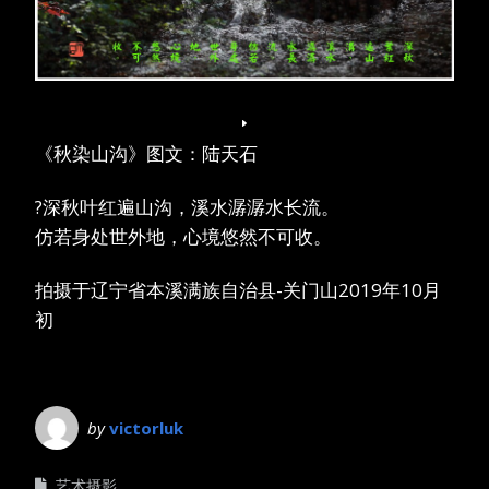
《秋染山沟》图文：陆天石
?深秋叶红遍山沟，溪水潺潺水长流。
仿若身处世外地，心境悠然不可收。
拍摄于辽宁省本溪满族自治县-关门山2019年10月
初
by
victorluk
艺术摄影