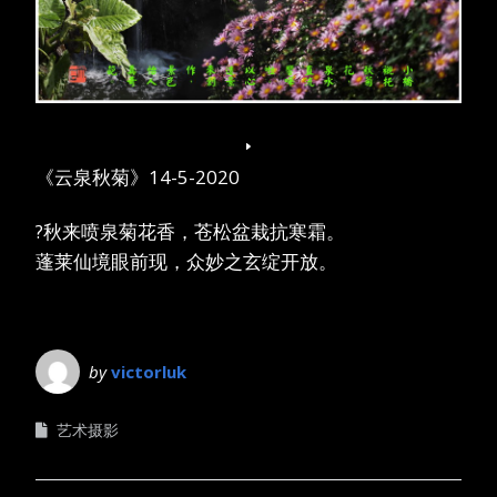
《云泉秋菊》14-5-2020
?秋来喷泉菊花香，苍松盆栽抗寒霜。
蓬莱仙境眼前现，众妙之玄绽开放。
by
victorluk
艺术摄影