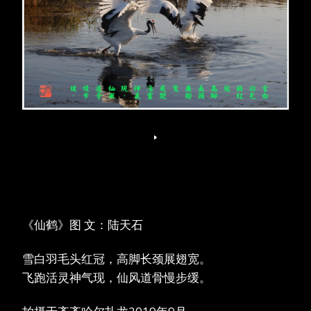
《仙鹤》图 文：陆天石
雪白羽毛头红冠，高脚长颈展翅宽。
飞跑活灵神气现，仙风道骨慢步缓。