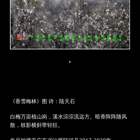
《香雪梅林》图 诗：陆天石
白梅万亩植山岗，溪水淙淙流远方。暗香阵阵随风
散，枝影横斜带轻狂。