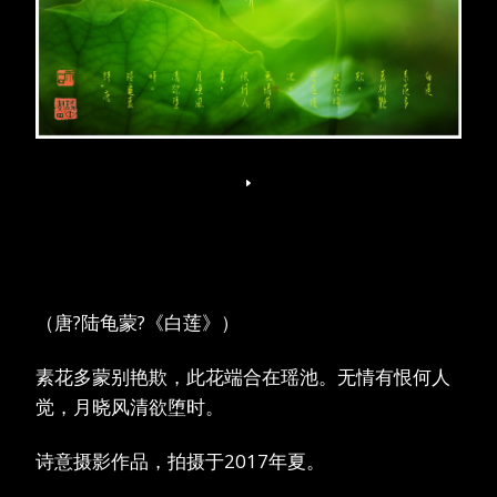
（唐?陆龟蒙?《白莲》）
素花多蒙别艳欺，此花端合在瑶池。无情有恨何人
觉，月晓风清欲堕时。
诗意摄影作品，拍摄于2017年夏。