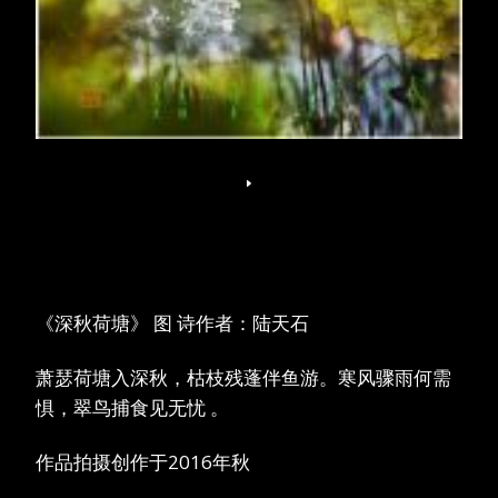
《深秋荷塘》 图 诗作者：陆天石
萧瑟荷塘入深秋，枯枝残蓬伴鱼游。寒风骤雨何需
惧，翠鸟捕食见无忧 。
作品拍摄创作于2016年秋