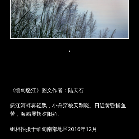
《缅甸怒江》图文作者：陆天石
怒江河畔雾轻飘，小舟穿梭天刚晓。日近黄昏捕鱼
苦，海鸥展翅夕阳娇。
组相拍摄于缅甸南部地区2016年12月