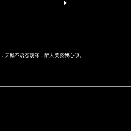
，天鹅不语态荡漾，醉人美姿我心倾。