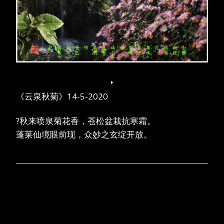
《云泉秋菊》14-5-2020
?秋来喷泉菊花香，苍松盆栽抗寒霜。
蓬莱仙境眼前现，众妙之玄绽开放。