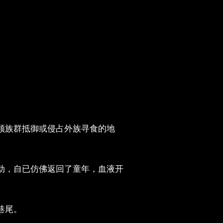
领族群抵御或侵占外族寻食的地
动，自已仿佛返回了童年，血液开
巷尾。